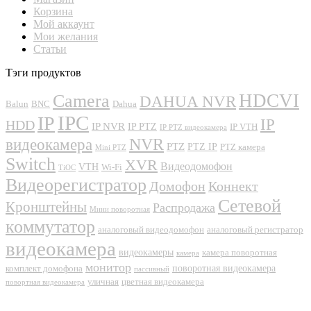
Корзина
Мой аккаунт
Мои желания
Статьи
Тэги продуктов
Camera
HDCVI
DAHUA NVR
Balun
BNC
Dahua
IPC
IP
IP
HDD
IP NVR
IP PTZ
IP VTH
IP PTZ видеокамера
NVR
видеокамера
PTZ
PTZ IP
PTZ камера
Mini PTZ
Switch
XVR
Видеодомофон
VTH
Wi-Fi
TiOC
Видеорегистратор
Домофон
Коннект
Сетевой
Кронштейны
Распродажа
Мини поворотная
коммутатор
аналоговый видеодомофон
аналоговый регистратор
видеокамера
видеокамеры
камера поворотная
камера
монитор
поворотная видеокамера
комплект домофона
пассивный
уличная
цветная видеокамера
повортная видеокамера