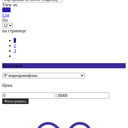
View as:
Grid
List
По
на странице
1
2
3
Категория
Цена
Фильтровать