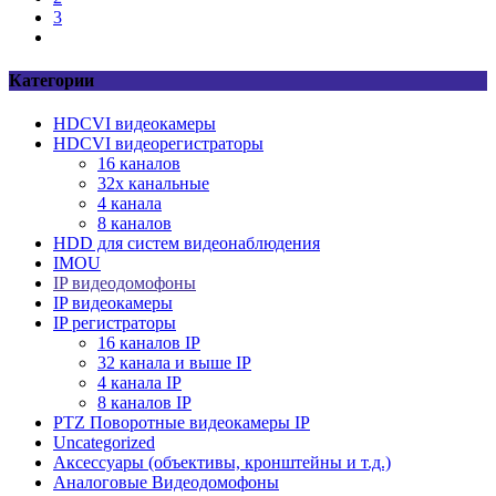
3
Категории
HDCVI видеокамеры
HDCVI видеорегистраторы
16 каналов
32х канальные
4 канала
8 каналов
HDD для систем видеонаблюдения
IMOU
IP видеодомофоны
IP видеокамеры
IP регистраторы
16 каналов IР
32 канала и выше IР
4 канала IР
8 каналов IР
PTZ Поворотные видеокамеры IP
Uncategorized
Аксессуары (объективы, кронштейны и т.д.)
Аналоговые Видеодомофоны