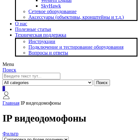
Western Digital
SkyHawk
Сетевое оборудование
Аксессуары (объективы, кронштейны и т.д.)
О нас
Полезные статьи
Техническая поддержка
Инструкции
Подключение и тестирование оборудования
Вопросы и ответы
Menu
Поиск
Поиск
0
Главная
IP видеодомофоны
IP видеодомофоны
Фильтр