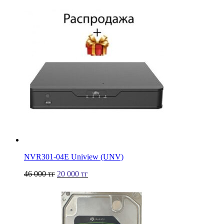
NVR301-04Е Uniview (UNV)
46 000
тг
20 000
тг