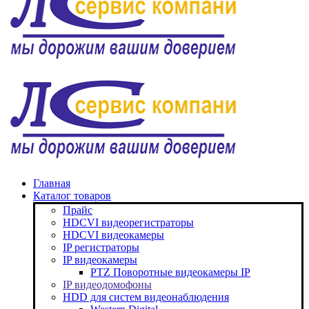
Главная
Каталог товаров
Прайс
HDCVI видеорегистраторы
HDCVI видеокамеры
IP регистраторы
IP видеокамеры
PTZ Поворотные видеокамеры IP
IP видеодомофоны
HDD для систем видеонаблюдения