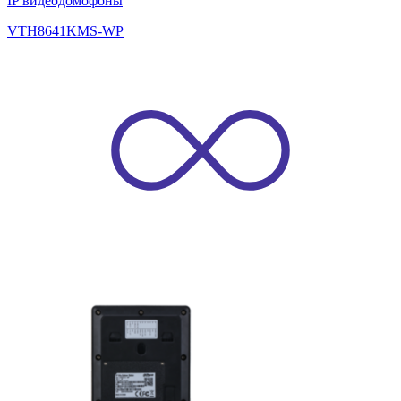
IP видеодомофоны
VTH8641KMS-WP