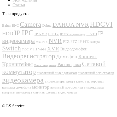
Мои желания
Статьи
Тэги продуктов
Camera
HDCVI
DAHUA NVR
Balun
BNC
Dahua
IPC
IP
IP
HDD
IP NVR
IP PTZ
IP VTH
IP PTZ видеокамера
NVR
видеокамера
PTZ
PTZ IP
PTZ камера
Mini PTZ
Switch
XVR
Видеодомофон
VTH
Wi-Fi
TiOC
Видеорегистратор
Домофон
Коннект
Сетевой
Кронштейны
Распродажа
Мини поворотная
коммутатор
аналоговый видеодомофон
аналоговый регистратор
видеокамера
видеокамеры
камера поворотная
камера
монитор
поворотная видеокамера
комплект домофона
пассивный
уличная
цветная видеокамера
повортная видеокамера
© LS Service