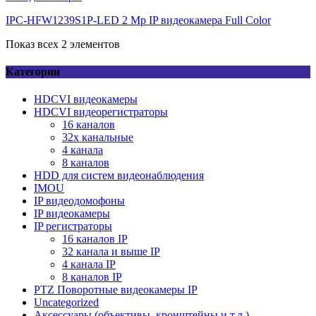
IPC-HFW1239S1P-LED 2 Мр IP видеокамера Full Color
Показ всех 2 элементов
Категории
HDCVI видеокамеры
HDCVI видеорегистраторы
16 каналов
32х канальные
4 канала
8 каналов
HDD для систем видеонаблюдения
IMOU
IP видеодомофоны
IP видеокамеры
IP регистраторы
16 каналов IР
32 канала и выше IР
4 канала IР
8 каналов IР
PTZ Поворотные видеокамеры IP
Uncategorized
Аксессуары (объективы, кронштейны и т.д.)