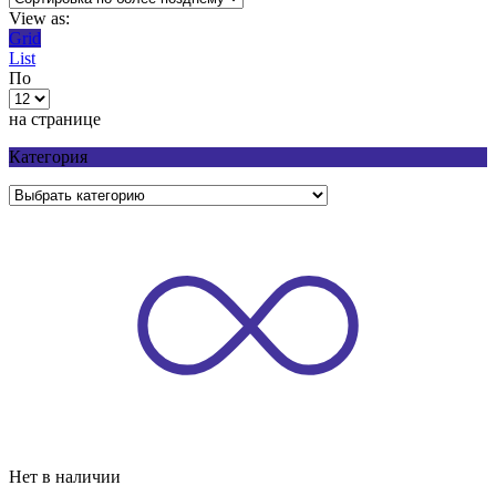
View as:
Grid
List
По
на странице
Категория
Нет в наличии