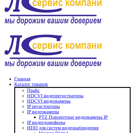
Главная
Каталог товаров
Прайс
HDCVI видеорегистраторы
HDCVI видеокамеры
IP регистраторы
IP видеокамеры
PTZ Поворотные видеокамеры IP
IP видеодомофоны
HDD для систем видеонаблюдения