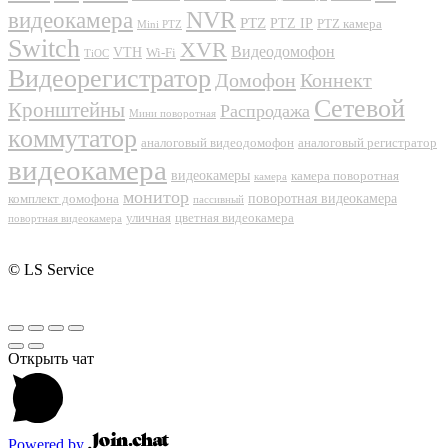
NVR
видеокамера
PTZ
PTZ IP
PTZ камера
Mini PTZ
Switch
XVR
Видеодомофон
VTH
Wi-Fi
TiOC
Видеорегистратор
Домофон
Коннект
Сетевой
Кронштейны
Распродажа
Мини поворотная
коммутатор
аналоговый видеодомофон
аналоговый регистратор
видеокамера
видеокамеры
камера поворотная
камера
монитор
поворотная видеокамера
комплект домофона
пассивный
уличная
цветная видеокамера
повортная видеокамера
© LS Service
Открыть чат
Powered by