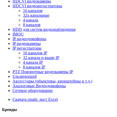
HDCVI видеокамеры
HDCVI видеорегистраторы
16 каналов
32х канальные
4 канала
8 каналов
HDD для систем видеонаблюдения
IMOU
IP видеодомофоны
IP видеокамеры
IP регистраторы
16 каналов IР
32 канала и выше IР
4 канала IР
8 каналов IР
PTZ Поворотные видеокамеры IP
Uncategorized
Аксессуары (объективы, кронштейны и т.д.)
Аналоговые Видеодомофоны
Сетевое оборудование
Скачать прайс лист Excel
Бренды