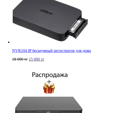
NVR104 IP бесшумный регистратор для дома
18 000
тг
15 000
тг