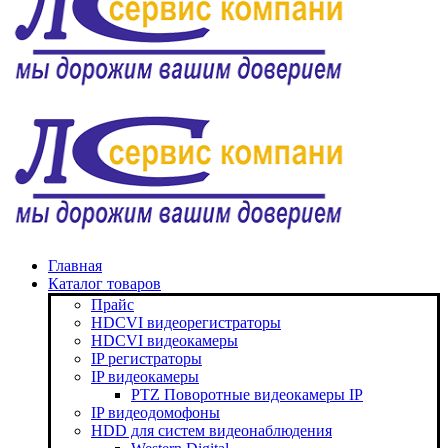
Главная
Каталог товаров
Прайс
HDCVI видеорегистраторы
HDCVI видеокамеры
IP регистраторы
IP видеокамеры
PTZ Поворотные видеокамеры IP
IP видеодомофоны
HDD для систем видеонаблюдения