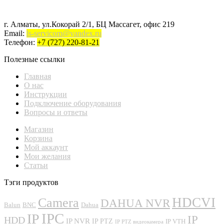
г. Алматы, ул.Кокорай 2/1, БЦ Массагет, офис 219
Email:
ls-servicom@yandex.ru
Телефон:
+7 (727) 220-81-21
Полезные ссылки
Главная
О нас
Инструкции
Подключение оборудования
Вопросы и ответы
Магазин
Корзина
Мой аккаунт
Мои желания
Статьи
Тэги продуктов
Camera
HDCVI
DAHUA NVR
Balun
BNC
Dahua
IPC
IP
IP
HDD
IP NVR
IP PTZ
IP VTH
IP PTZ видеокамера