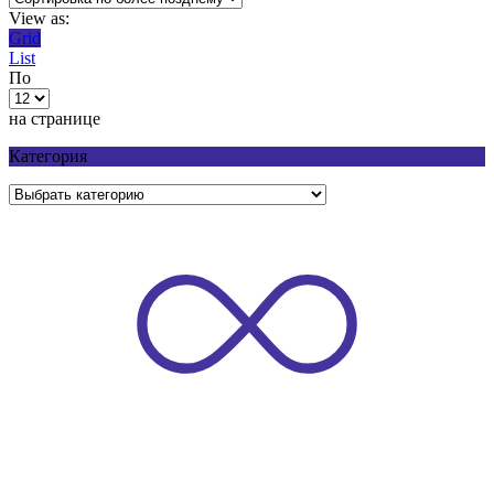
View as:
Grid
List
По
на странице
Категория