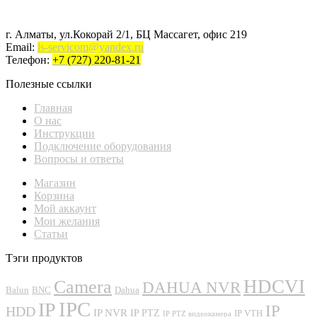
г. Алматы, ул.Кокорай 2/1, БЦ Массагет, офис 219
Email:
ls-servicom@yandex.ru
Телефон:
+7 (727) 220-81-21
Полезные ссылки
Главная
О нас
Инструкции
Подключение оборудования
Вопросы и ответы
Магазин
Корзина
Мой аккаунт
Мои желания
Статьи
Тэги продуктов
Camera
HDCVI
DAHUA NVR
Balun
BNC
Dahua
IPC
IP
IP
HDD
IP NVR
IP PTZ
IP VTH
IP PTZ видеокамера