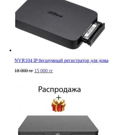
NVR104 IP бесшумный регистратор для дома
18 000
тг
15 000
тг