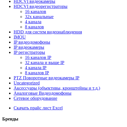
HDCVI видеокамеры
HDCVI видеорегистраторы
16 каналов
32х канальные
4 канала
8 каналов
HDD для систем видеонаблюдения
IMOU
IP видеодомофоны
IP видеокамеры
IP регистраторы
16 каналов IР
32 канала и выше IР
4 канала IР
8 каналов IР
PTZ Поворотные видеокамеры IP
Uncategorized
Аксессуары (объективы, кронштейны и т.д.)
Аналоговые Видеодомофоны
Сетевое оборудование
Скачать прайс лист Excel
Бренды