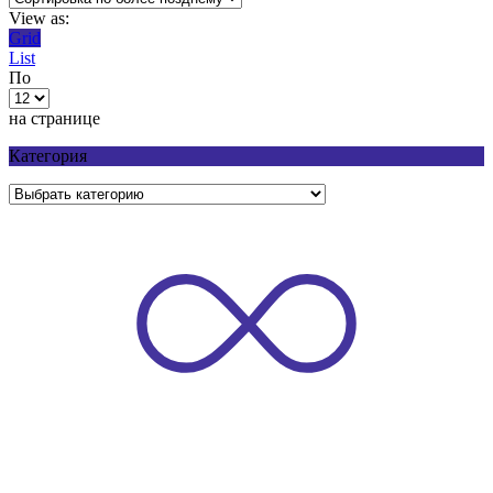
View as:
Grid
List
По
на странице
Категория