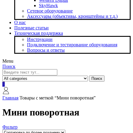
Western Digital
SkyHawk
Сетевое оборудование
Аксессуары (объективы, кронштейны и т.д.)
О нас
Полезные статьи
Техническая поддержка
Инструкции
Подключение и тестирование оборудования
Вопросы и ответы
Menu
Поиск
Поиск
0
Главная
Товары с меткой “Мини поворотная”
Мини поворотная
Фильтр