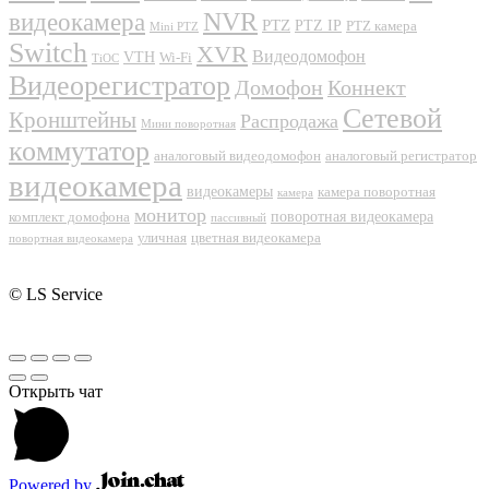
NVR
видеокамера
PTZ
PTZ IP
PTZ камера
Mini PTZ
Switch
XVR
Видеодомофон
VTH
Wi-Fi
TiOC
Видеорегистратор
Домофон
Коннект
Сетевой
Кронштейны
Распродажа
Мини поворотная
коммутатор
аналоговый видеодомофон
аналоговый регистратор
видеокамера
видеокамеры
камера поворотная
камера
монитор
поворотная видеокамера
комплект домофона
пассивный
уличная
цветная видеокамера
повортная видеокамера
© LS Service
Открыть чат
Powered by