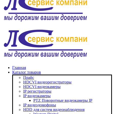
Главная
Каталог товаров
Прайс
HDCVI видеорегистраторы
HDCVI видеокамеры
IP регистраторы
IP видеокамеры
PTZ Поворотные видеокамеры IP
IP видеодомофоны
HDD для систем видеонаблюдения