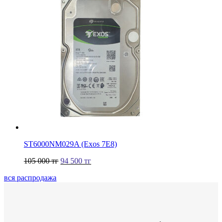
ST6000NM029A (Exos 7E8)
105 000
тг
94 500
тг
вся распродажа