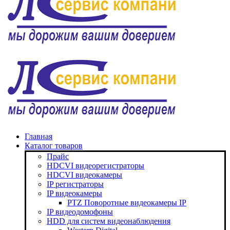
Главная
Каталог товаров
Прайс
HDCVI видеорегистраторы
HDCVI видеокамеры
IP регистраторы
IP видеокамеры
PTZ Поворотные видеокамеры IP
IP видеодомофоны
HDD для систем видеонаблюдения