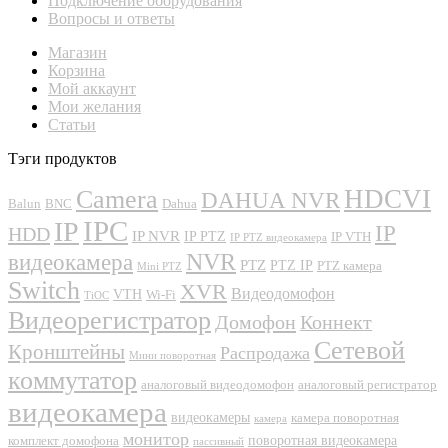
Подключение оборудования
Вопросы и ответы
Магазин
Корзина
Мой аккаунт
Мои желания
Статьи
Тэги продуктов
Camera
HDCVI
DAHUA NVR
Balun
BNC
Dahua
IPC
IP
IP
HDD
IP NVR
IP PTZ
IP VTH
IP PTZ видеокамера
NVR
видеокамера
PTZ
PTZ IP
PTZ камера
Mini PTZ
Switch
XVR
Видеодомофон
VTH
Wi-Fi
TiOC
Видеорегистратор
Домофон
Коннект
Сетевой
Кронштейны
Распродажа
Мини поворотная
коммутатор
аналоговый видеодомофон
аналоговый регистратор
видеокамера
видеокамеры
камера поворотная
камера
монитор
поворотная видеокамера
комплект домофона
пассивный