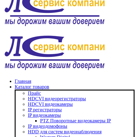
Главная
Каталог товаров
Прайс
HDCVI видеорегистраторы
HDCVI видеокамеры
IP регистраторы
IP видеокамеры
PTZ Поворотные видеокамеры IP
IP видеодомофоны
HDD для систем видеонаблюдения