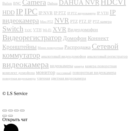
Camera
HDCVI
DAHUA NVR
Balun
BNC
Dahua
IPC
IP
IP
HDD
IP NVR
IP PTZ
IP VTH
IP PTZ видеокамера
NVR
видеокамера
PTZ
PTZ IP
PTZ камера
Mini PTZ
Switch
XVR
Видеодомофон
VTH
Wi-Fi
TiOC
Видеорегистратор
Домофон
Коннект
Сетевой
Кронштейны
Распродажа
Мини поворотная
коммутатор
аналоговый видеодомофон
аналоговый регистратор
видеокамера
видеокамеры
камера поворотная
камера
монитор
поворотная видеокамера
комплект домофона
пассивный
уличная
цветная видеокамера
повортная видеокамера
© LS Service
Открыть чат