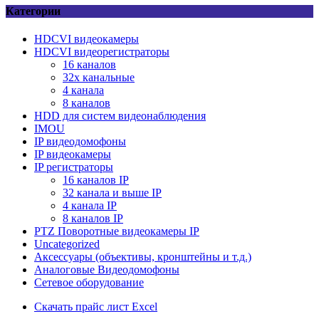
Категории
HDCVI видеокамеры
HDCVI видеорегистраторы
16 каналов
32х канальные
4 канала
8 каналов
HDD для систем видеонаблюдения
IMOU
IP видеодомофоны
IP видеокамеры
IP регистраторы
16 каналов IР
32 канала и выше IР
4 канала IР
8 каналов IР
PTZ Поворотные видеокамеры IP
Uncategorized
Аксессуары (объективы, кронштейны и т.д.)
Аналоговые Видеодомофоны
Сетевое оборудование
Скачать прайс лист Excel