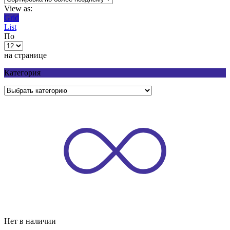
View as:
Grid
List
По
на странице
Категория
Нет в наличии