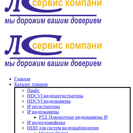
Главная
Каталог товаров
Прайс
HDCVI видеорегистраторы
HDCVI видеокамеры
IP регистраторы
IP видеокамеры
PTZ Поворотные видеокамеры IP
IP видеодомофоны
HDD для систем видеонаблюдения