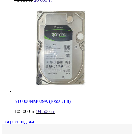
46 000
тг
20 000
тг
ST6000NM029A (Exos 7E8)
105 000
тг
94 500
тг
вся распродажа