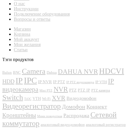
О нас
Инструкции
Подключение оборудования
Вопросы и ответы
Магазин
Корзина
Мой аккаунт
Мои желания
Статьи
Тэги продуктов
Camera
HDCVI
DAHUA NVR
Balun
BNC
Dahua
IPC
IP
IP
HDD
IP NVR
IP PTZ
IP VTH
IP PTZ видеокамера
NVR
видеокамера
PTZ
PTZ IP
PTZ камера
Mini PTZ
Switch
XVR
Видеодомофон
VTH
Wi-Fi
TiOC
Видеорегистратор
Домофон
Коннект
Сетевой
Кронштейны
Распродажа
Мини поворотная
коммутатор
аналоговый видеодомофон
аналоговый регистратор