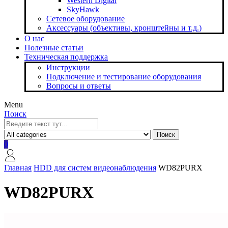
Western Digital
SkyHawk
Сетевое оборудование
Аксессуары (объективы, кронштейны и т.д.)
О нас
Полезные статьи
Техническая поддержка
Инструкции
Подключение и тестирование оборудования
Вопросы и ответы
Menu
Поиск
Поиск
0
Главная
HDD для систем видеонаблюдения
WD82PURX
WD82PURX