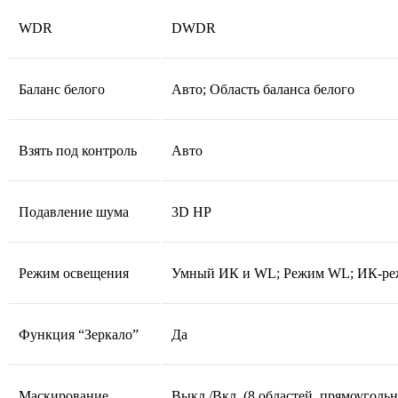
WDR
DWDR
Баланс белого
Авто; Область баланса белого
Взять под контроль
Авто
Подавление шума
3D НР
Режим освещения
Умный ИК и WL; Режим WL; ИК-р
Функция “Зеркало”
Да
Маскирование
Выкл./Вкл. (8 областей, прямоуголь