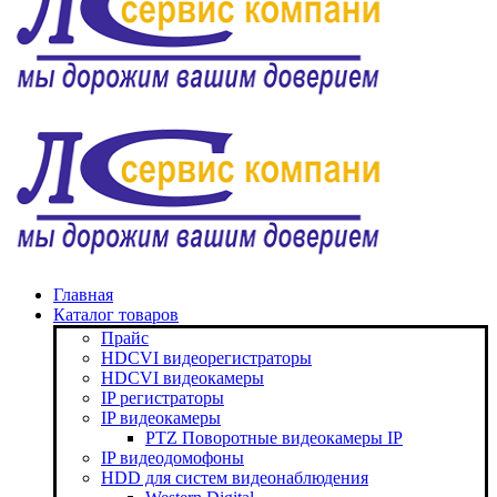
Главная
Каталог товаров
Прайс
HDCVI видеорегистраторы
HDCVI видеокамеры
IP регистраторы
IP видеокамеры
PTZ Поворотные видеокамеры IP
IP видеодомофоны
HDD для систем видеонаблюдения