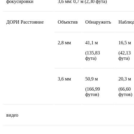
фокусировки
3,6 мм: 0,7 м (2,30 фута)
ДОРИ Расстояние
Объектив
Обнаружить
Наблюд
2,8 мм
41,1 м
16,5 м
(135,83
(42,13
фута)
фута)
3,6 мм
50,9 м
20,3 м
(166,99
(66,60
футов)
футов)
видео