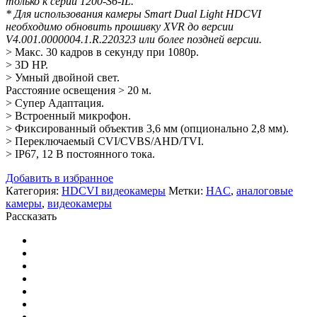
только к серии 1200-S6-IL.
* Для использования камеры Smart Dual Light HDCVI
необходимо обновить прошивку XVR до версии
V4.001.0000004.1.R.220323 или более поздней версии.
> Макс. 30 кадров в секунду при 1080p.
> 3D НР.
> Умный двойной свет.
Расстояние освещения > 20 м.
> Супер Адаптация.
> Встроенный микрофон.
> Фиксированный объектив 3,6 мм (опционально 2,8 мм).
> Переключаемый CVI/CVBS/AHD/TVI.
> IP67, 12 В постоянного тока.
Добавить в избранное
Категория:
HDCVI видеокамеры
Метки:
HAC
,
аналоговые
камеры
,
видеокамеры
Рассказать