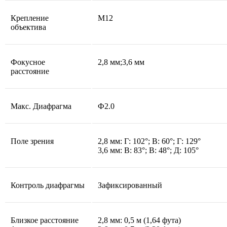
Крепление
М12
объектива
Фокусное
2,8 мм;3,6 мм
расстояние
Макс. Диафрагма
Ф2.0
Поле зрения
2,8 мм: Г: 102°; В: 60°; Г: 129°
3,6 мм: В: 83°; В: 48°; Д: 105°
Контроль диафрагмы
Зафиксированный
Близкое расстояние
2,8 мм: 0,5 м (1,64 фута)