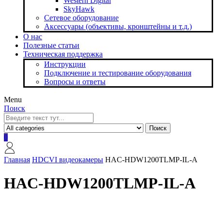
Western Digital
SkyHawk
Сетевое оборудование
Аксессуары (объективы, кронштейны и т.д.)
О нас
Полезные статьи
Техническая поддержка
Инструкции
Подключение и тестирование оборудования
Вопросы и ответы
Menu
Поиск
Поиск
0
Главная
HDCVI видеокамеры
HAC-HDW1200TLMP-IL-A
HAC-HDW1200TLMP-IL-A