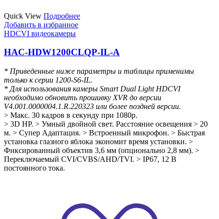
Quick View
Подробнее
Добавить в избранное
HDCVI видеокамеры
HAC-HDW1200CLQP-IL-A
* Приведенные ниже параметры и таблицы применимы
только к серии 1200-S6-IL.
* Для использования камеры Smart Dual Light HDCVI
необходимо обновить прошивку XVR до версии
V4.001.0000004.1.R.220323 или более поздней версии.
> Макс. 30 кадров в секунду при 1080p.
> 3D НР.
> Умный двойной свет.
Расстояние освещения > 20
м.
> Супер Адаптация.
> Встроенный микрофон.
> Быстрая
установка глазного яблока экономит время установки.
>
Фиксированный объектив 3,6 мм (опционально 2,8 мм).
>
Переключаемый CVI/CVBS/AHD/TVI.
> IP67, 12 В
постоянного тока.