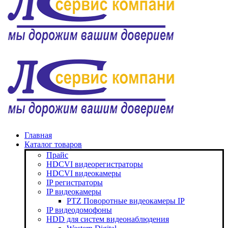
Главная
Каталог товаров
Прайс
HDCVI видеорегистраторы
HDCVI видеокамеры
IP регистраторы
IP видеокамеры
PTZ Поворотные видеокамеры IP
IP видеодомофоны
HDD для систем видеонаблюдения