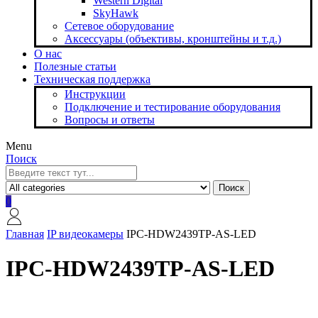
Western Digital
SkyHawk
Сетевое оборудование
Аксессуары (объективы, кронштейны и т.д.)
О нас
Полезные статьи
Техническая поддержка
Инструкции
Подключение и тестирование оборудования
Вопросы и ответы
Menu
Поиск
Поиск
0
Главная
IP видеокамеры
IPC-HDW2439TP-AS-LED
IPC-HDW2439TP-AS-LED