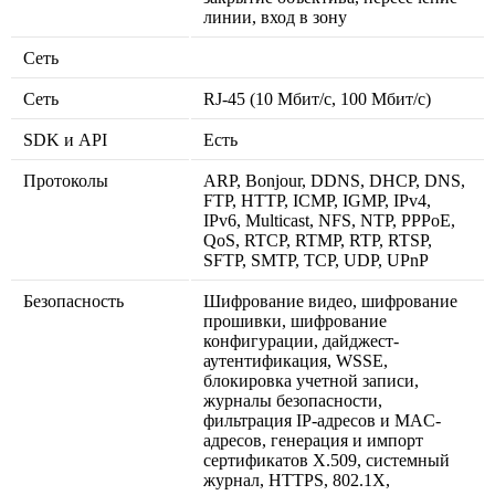
линии, вход в зону
Сеть
Сеть
RJ-45 (10 Мбит/с, 100 Мбит/с)
SDK и API
Есть
Протоколы
ARP, Bonjour, DDNS, DHCP, DNS,
FTP, HTTP, ICMP, IGMP, IPv4,
IPv6, Multicast, NFS, NTP, PPPoE,
QoS, RTCP, RTMP, RTP, RTSP,
SFTP, SMTP, TCP, UDP, UPnP
Безопасность
Шифрование видео, шифрование
прошивки, шифрование
конфигурации, дайджест-
аутентификация, WSSE,
блокировка учетной записи,
журналы безопасности,
фильтрация IP-адресов и MAC-
адресов, генерация и импорт
сертификатов X.509, системный
журнал, HTTPS, 802.1X,