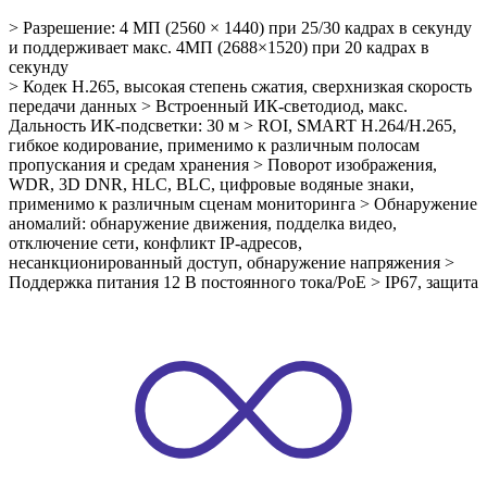
> Разрешение: 4 МП (2560 × 1440) при 25/30 кадрах в секунду
и поддерживает макс. 4МП (2688×1520) при 20 кадрах в
секунду
> Кодек H.265, высокая степень сжатия, сверхнизкая скорость
передачи данных
> Встроенный ИК-светодиод, макс.
Дальность ИК-подсветки: 30 м
> ROI, SMART H.264/H.265,
гибкое кодирование, применимо к различным полосам
пропускания и средам хранения
> Поворот изображения,
WDR, 3D DNR, HLC, BLC, цифровые водяные знаки,
применимо к различным сценам мониторинга
> Обнаружение
аномалий: обнаружение движения, подделка видео,
отключение сети, конфликт IP-адресов,
несанкционированный доступ, обнаружение напряжения
>
Поддержка питания 12 В постоянного тока/PoE
> IP67, защита