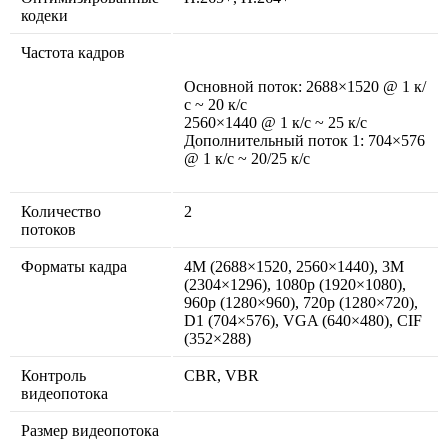
кодеки
Частота кадров
Основной поток: 2688×1520 @ 1 к/
с ~ 20 к/с
2560×1440 @ 1 к/с ~ 25 к/с
Дополнительный поток 1: 704×576
@ 1 к/с ~ 20/25 к/с
Количество
2
потоков
Форматы кадра
4M (2688×1520, 2560×1440), 3M
(2304×1296), 1080p (1920×1080),
960p (1280×960), 720p (1280×720),
D1 (704×576), VGA (640×480), CIF
(352×288)
Контроль
CBR, VBR
видеопотока
Размер видеопотока