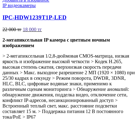
IP видеокамеры
IPC-HDW1239T1P-LED
22 000
тг
18 000
тг
2-мегапиксельная IP камера с цветным ночным
изображением
> 2-мегапиксельная 1/2,8-дюймовая CMOS-матрица, низкая
яркость и изображение высокой четкости > Кодек H.265,
высокая степень сжатия, сверхнизкая скорость передачи
данных > Макс. выходное разрешение 2 МП (1920 × 1080) при
25/30 кадрах в секунду > Режим поворота, DWDR, 3DNR,
HLC, BLC, цифровые водяные знаки, применимо к
различным сценам мониторинга > Обнаружение аномалий:
обнаружение движения, подделка видео, отключение сети,
конфликт IP-адресов, несанкционированный доступ >
Встроенный теплый свет, макс. расстояние подсветки
составляет 15 м. > Поддержка питания 12 В постоянного
тока/PoE > IP67