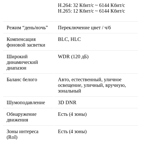
H.264: 32 Кбит/с ~ 6144 Кбит/с
H.265: 12 Кбит/с ~ 6144 Кбит/с
Режим “день/ночь”
Переключение цвет / ч/б
Компенсация
BLC, HLC
фоновой засветки
Широкий
WDR (120 дБ)
динамический
диапазон
Баланс белого
Авто, естественный, уличное
освещение, уличный, вручную,
зональный
Шумоподавление
3D DNR
Обнаружение
Есть (4 зоны)
движения
Зоны интереса
Есть (4 зоны)
(RoI)