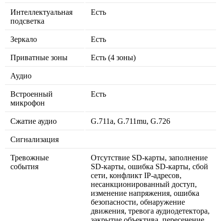
Интеллектуальная
Есть
подсветка
Зеркало
Есть
Приватные зоны
Есть (4 зоны)
Аудио
Встроенный
Есть
микрофон
Сжатие аудио
G.711a, G.711mu, G.726
Сигнализация
Тревожные
Отсутствие SD-карты, заполнение
события
SD-карты, ошибка SD-карты, сбой
сети, конфликт IP-адресов,
несанкционированный доступ,
изменение напряжения, ошибка
безопасности, обнаружение
движения, тревога аудиодетектора,
закрытие объектива, пересечение