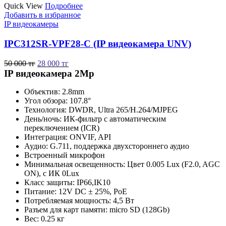
Quick View
Подробнее
Добавить в избранное
IP видеокамеры
IPC312SR-VPF28-C (IP видеокамера UNV)
50 000
тг
28 000
тг
IP видеокамера 2Mp
Объектив: 2.8mm
Угол обзора: 107.8°
Технология: DWDR, Ultra 265/H.264/MJPEG
День/ночь: ИК-фильтр с автоматическим
переключением (ICR)
Интеграция: ONVIF, API
Аудио: G.711, поддержка двухстороннего аудио
Встроенный микрофон
Минимальная освещенность: Цвет 0.005 Lux (F2.0, AGC
ON), c ИК 0Lux
Класс защиты: IP66,IK10
Питание: 12V DC ± 25%, PoE
Потребляемая мощность: 4,5 Вт
Разъем для карт памяти: micro SD (128Gb)
Вес: 0.25 кг