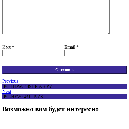
Имя
*
Email
*
Previous
IPC-HDW3449HP-AS-PV
Next
IPC-HFW2431TP-ZS
Возможно вам будет интересно